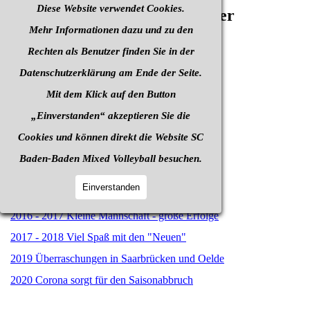
Diese Website verwendet Cookies.
Viel Spaß bei Durchstöbern der
Mehr Informationen dazu und zu den
Bildersammlung
Rechten als Benutzer finden Sie in der
Wer hat noch alte Bilder?
Datenschutzerklärung am Ende der Seite.
Volleyart
Mit dem Klick auf den Button
Die schräge Seite
„Einverstanden“ akzeptieren Sie die
1966 - 1997 B
ilder aus
50 Jahren Volleyball
Cookies und können direkt die Website SC
1997 - 2009
Bilder aus 50 Jahren Volleyball
Baden-Baden Mixed Volleyball besuchen.
2009 - 2013 Verjüngung und Neuaufbau
Einverstanden
2014 - 2015 Medaillen und Pokale
2016 - 2017 Kleine Mannschaft - große Erfolge
2017 - 2018 Viel Spaß mit den "Neuen"
2019 Überraschungen in Saarbrücken und Oelde
2020 Corona sorgt für den Saisonabbruch