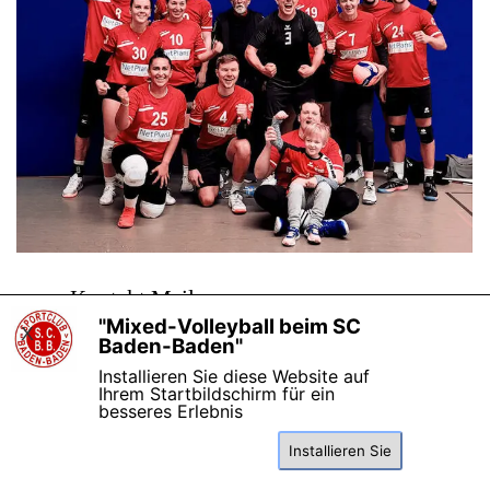
Kontakt Mail:
uwe
@scbad.de
"Mixed-Volleyball beim SC
X
Baden-Baden"
Copyright 2026
Installieren Sie diese Website auf
Zurück zum Seiteninhalt
Ihrem Startbildschirm für ein
besseres Erlebnis
Installieren Sie