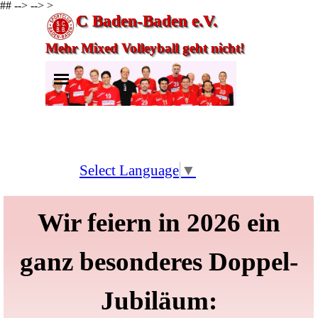
##
-->
-->
>
Direkt zum Seiteninhalt
SC Baden-Baden e.V.
Mehr Mixed Volleyball geht nicht!
Menü überspringen
Select Language
▼
Wir feiern in 2026 ein
ganz besonderes Doppel-
Jubiläum: